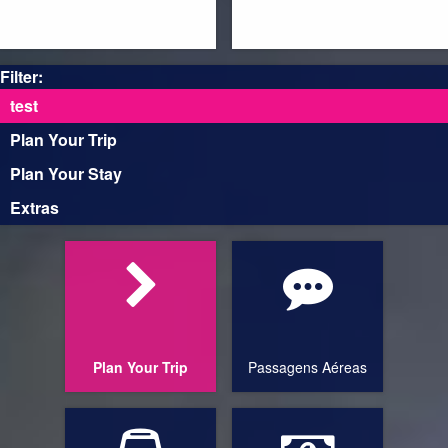
Ireland
Italy
Filter:
test
Plan Your Trip
Kazakhstan
Mexico
Plan Your Stay
Extras
Netherlands
Norway
Poland
Plan Your Trip
Passagens Aéreas
Russia Moscow