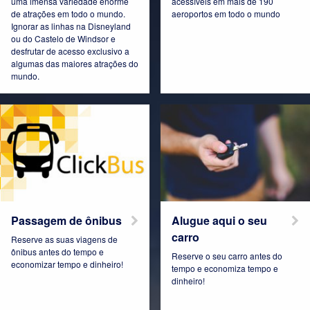
uma imensa variedade enorme
acessíveis em mais de 190
de atrações em todo o mundo.
aeroportos em todo o mundo
Ignorar as linhas na Disneyland
Connect Pro
Czech Republic
ou do Castelo de Windsor e
desfrutar de acesso exclusivo a
algumas das maiores atrações do
mundo.
Denmark
Espana
Estonia
France
Passagem de ônibus
Alugue aqui o seu
carro
Reserve as suas viagens de
ônibus antes do tempo e
Reserve o seu carro antes do
Germany
Hungary
economizar tempo e dinheiro!
tempo e economiza tempo e
dinheiro!